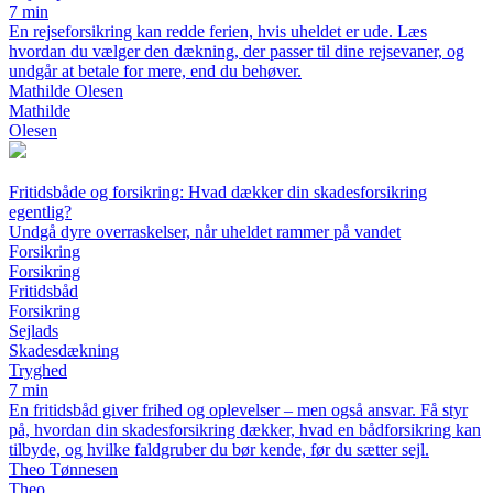
7 min
En rejseforsikring kan redde ferien, hvis uheldet er ude. Læs
hvordan du vælger den dækning, der passer til dine rejsevaner, og
undgår at betale for mere, end du behøver.
Mathilde Olesen
Mathilde
Olesen
Fritidsbåde og forsikring: Hvad dækker din skadesforsikring
egentlig?
Undgå dyre overraskelser, når uheldet rammer på vandet
Forsikring
Forsikring
Fritidsbåd
Forsikring
Sejlads
Skadesdækning
Tryghed
7 min
En fritidsbåd giver frihed og oplevelser – men også ansvar. Få styr
på, hvordan din skadesforsikring dækker, hvad en bådforsikring kan
tilbyde, og hvilke faldgruber du bør kende, før du sætter sejl.
Theo Tønnesen
Theo