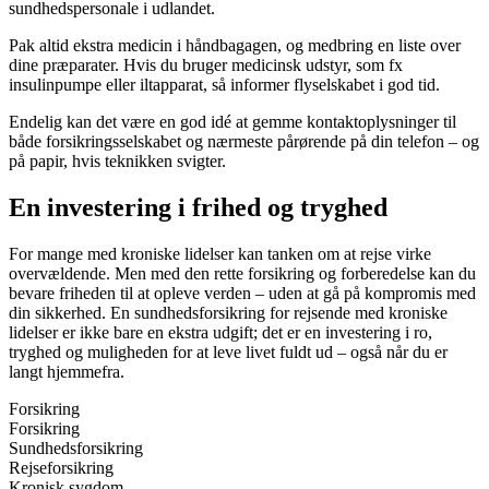
sundhedspersonale i udlandet.
Pak altid ekstra medicin i håndbagagen, og medbring en liste over
dine præparater. Hvis du bruger medicinsk udstyr, som fx
insulinpumpe eller iltapparat, så informer flyselskabet i god tid.
Endelig kan det være en god idé at gemme kontaktoplysninger til
både forsikringsselskabet og nærmeste pårørende på din telefon – og
på papir, hvis teknikken svigter.
En investering i frihed og tryghed
For mange med kroniske lidelser kan tanken om at rejse virke
overvældende. Men med den rette forsikring og forberedelse kan du
bevare friheden til at opleve verden – uden at gå på kompromis med
din sikkerhed. En sundhedsforsikring for rejsende med kroniske
lidelser er ikke bare en ekstra udgift; det er en investering i ro,
tryghed og muligheden for at leve livet fuldt ud – også når du er
langt hjemmefra.
Forsikring
Forsikring
Sundhedsforsikring
Rejseforsikring
Kronisk sygdom