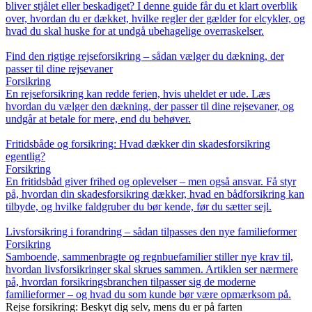
bliver stjålet eller beskadiget? I denne guide får du et klart overblik
over, hvordan du er dækket, hvilke regler der gælder for elcykler, og
hvad du skal huske for at undgå ubehagelige overraskelser.
Find den rigtige rejseforsikring – sådan vælger du dækning, der
passer til dine rejsevaner
Forsikring
En rejseforsikring kan redde ferien, hvis uheldet er ude. Læs
hvordan du vælger den dækning, der passer til dine rejsevaner, og
undgår at betale for mere, end du behøver.
Fritidsbåde og forsikring: Hvad dækker din skadesforsikring
egentlig?
Forsikring
En fritidsbåd giver frihed og oplevelser – men også ansvar. Få styr
på, hvordan din skadesforsikring dækker, hvad en bådforsikring kan
tilbyde, og hvilke faldgruber du bør kende, før du sætter sejl.
Livsforsikring i forandring – sådan tilpasses den nye familieformer
Forsikring
Samboende, sammenbragte og regnbuefamilier stiller nye krav til,
hvordan livsforsikringer skal skrues sammen. Artiklen ser nærmere
på, hvordan forsikringsbranchen tilpasser sig de moderne
familieformer – og hvad du som kunde bør være opmærksom på.
Rejse forsikring: Beskyt dig selv, mens du er på farten