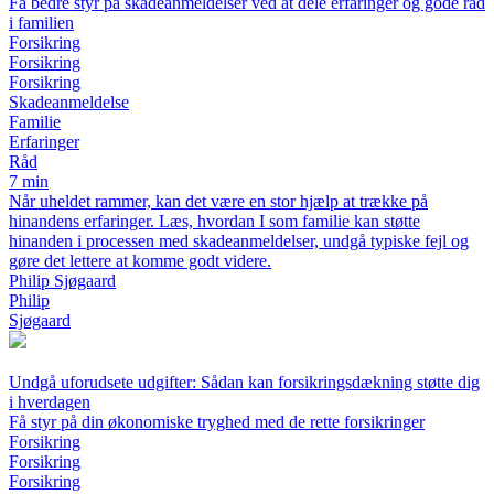
Få bedre styr på skadeanmeldelser ved at dele erfaringer og gode råd
i familien
Forsikring
Forsikring
Forsikring
Skadeanmeldelse
Familie
Erfaringer
Råd
7 min
Når uheldet rammer, kan det være en stor hjælp at trække på
hinandens erfaringer. Læs, hvordan I som familie kan støtte
hinanden i processen med skadeanmeldelser, undgå typiske fejl og
gøre det lettere at komme godt videre.
Philip Sjøgaard
Philip
Sjøgaard
Undgå uforudsete udgifter: Sådan kan forsikringsdækning støtte dig
i hverdagen
Få styr på din økonomiske tryghed med de rette forsikringer
Forsikring
Forsikring
Forsikring