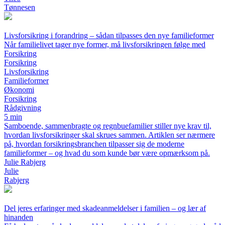
Tønnesen
Livsforsikring i forandring – sådan tilpasses den nye familieformer
Når familielivet tager nye former, må livsforsikringen følge med
Forsikring
Forsikring
Livsforsikring
Familieformer
Økonomi
Forsikring
Rådgivning
5 min
Samboende, sammenbragte og regnbuefamilier stiller nye krav til,
hvordan livsforsikringer skal skrues sammen. Artiklen ser nærmere
på, hvordan forsikringsbranchen tilpasser sig de moderne
familieformer – og hvad du som kunde bør være opmærksom på.
Julie Rabjerg
Julie
Rabjerg
Del jeres erfaringer med skadeanmeldelser i familien – og lær af
hinanden