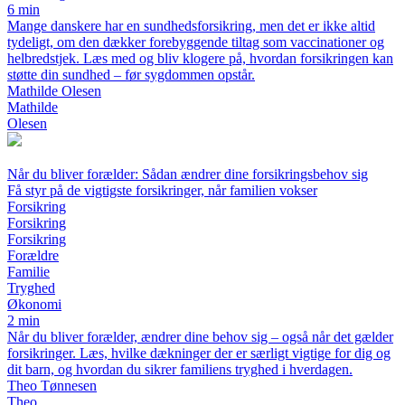
6 min
Mange danskere har en sundhedsforsikring, men det er ikke altid
tydeligt, om den dækker forebyggende tiltag som vaccinationer og
helbredstjek. Læs med og bliv klogere på, hvordan forsikringen kan
støtte din sundhed – før sygdommen opstår.
Mathilde Olesen
Mathilde
Olesen
Når du bliver forælder: Sådan ændrer dine forsikringsbehov sig
Få styr på de vigtigste forsikringer, når familien vokser
Forsikring
Forsikring
Forsikring
Forældre
Familie
Tryghed
Økonomi
2 min
Når du bliver forælder, ændrer dine behov sig – også når det gælder
forsikringer. Læs, hvilke dækninger der er særligt vigtige for dig og
dit barn, og hvordan du sikrer familiens tryghed i hverdagen.
Theo Tønnesen
Theo