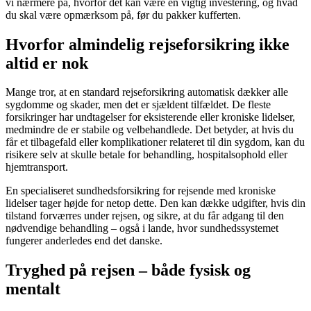
vi nærmere på, hvorfor det kan være en vigtig investering, og hvad
du skal være opmærksom på, før du pakker kufferten.
Hvorfor almindelig rejseforsikring ikke
altid er nok
Mange tror, at en standard rejseforsikring automatisk dækker alle
sygdomme og skader, men det er sjældent tilfældet. De fleste
forsikringer har undtagelser for eksisterende eller kroniske lidelser,
medmindre de er stabile og velbehandlede. Det betyder, at hvis du
får et tilbagefald eller komplikationer relateret til din sygdom, kan du
risikere selv at skulle betale for behandling, hospitalsophold eller
hjemtransport.
En specialiseret sundhedsforsikring for rejsende med kroniske
lidelser tager højde for netop dette. Den kan dække udgifter, hvis din
tilstand forværres under rejsen, og sikre, at du får adgang til den
nødvendige behandling – også i lande, hvor sundhedssystemet
fungerer anderledes end det danske.
Tryghed på rejsen – både fysisk og
mentalt