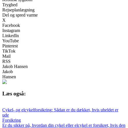
Tryghed
Rejseplanlægning
Del og spred varme
X
Facebook
Instagram
LinkedIn
YouTube
Pinterest
TikTok
Mail
RSS
Jakob Hansen
Jakob
Hansen
Læs også:
Cykel- og elcykelforsikring: Sådan er du dækket, hvis uheldet er
ude
Forsikring
Er du sikker på, hvordan din cykel eller elcykel er forsikret, hvis den