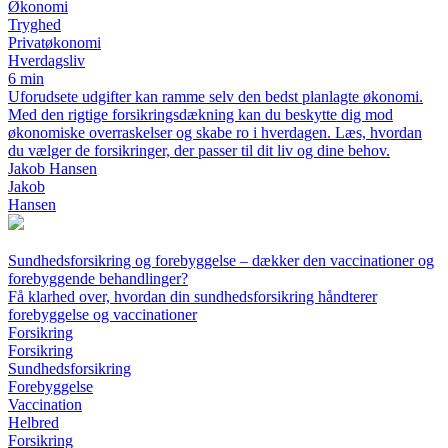
Økonomi
Tryghed
Privatøkonomi
Hverdagsliv
6 min
Uforudsete udgifter kan ramme selv den bedst planlagte økonomi.
Med den rigtige forsikringsdækning kan du beskytte dig mod
økonomiske overraskelser og skabe ro i hverdagen. Læs, hvordan
du vælger de forsikringer, der passer til dit liv og dine behov.
Jakob Hansen
Jakob
Hansen
Sundhedsforsikring og forebyggelse – dækker den vaccinationer og
forebyggende behandlinger?
Få klarhed over, hvordan din sundhedsforsikring håndterer
forebyggelse og vaccinationer
Forsikring
Forsikring
Sundhedsforsikring
Forebyggelse
Vaccination
Helbred
Forsikring