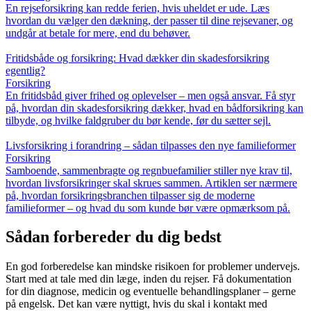
En rejseforsikring kan redde ferien, hvis uheldet er ude. Læs
hvordan du vælger den dækning, der passer til dine rejsevaner, og
undgår at betale for mere, end du behøver.
Fritidsbåde og forsikring: Hvad dækker din skadesforsikring
egentlig?
Forsikring
En fritidsbåd giver frihed og oplevelser – men også ansvar. Få styr
på, hvordan din skadesforsikring dækker, hvad en bådforsikring kan
tilbyde, og hvilke faldgruber du bør kende, før du sætter sejl.
Livsforsikring i forandring – sådan tilpasses den nye familieformer
Forsikring
Samboende, sammenbragte og regnbuefamilier stiller nye krav til,
hvordan livsforsikringer skal skrues sammen. Artiklen ser nærmere
på, hvordan forsikringsbranchen tilpasser sig de moderne
familieformer – og hvad du som kunde bør være opmærksom på.
Sådan forbereder du dig bedst
En god forberedelse kan mindske risikoen for problemer undervejs.
Start med at tale med din læge, inden du rejser. Få dokumentation
for din diagnose, medicin og eventuelle behandlingsplaner – gerne
på engelsk. Det kan være nyttigt, hvis du skal i kontakt med