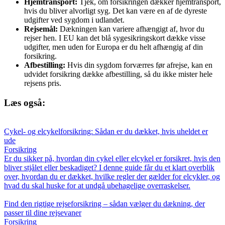
Hjemtransport:
Tjek, om forsikringen dækker hjemtransport,
hvis du bliver alvorligt syg. Det kan være en af de dyreste
udgifter ved sygdom i udlandet.
Rejsemål:
Dækningen kan variere afhængigt af, hvor du
rejser hen. I EU kan det blå sygesikringskort dække visse
udgifter, men uden for Europa er du helt afhængig af din
forsikring.
Afbestilling:
Hvis din sygdom forværres før afrejse, kan en
udvidet forsikring dække afbestilling, så du ikke mister hele
rejsens pris.
Læs også:
Cykel- og elcykelforsikring: Sådan er du dækket, hvis uheldet er
ude
Forsikring
Er du sikker på, hvordan din cykel eller elcykel er forsikret, hvis den
bliver stjålet eller beskadiget? I denne guide får du et klart overblik
over, hvordan du er dækket, hvilke regler der gælder for elcykler, og
hvad du skal huske for at undgå ubehagelige overraskelser.
Find den rigtige rejseforsikring – sådan vælger du dækning, der
passer til dine rejsevaner
Forsikring