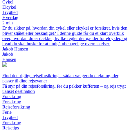
Cykel
Elcykel
Tryghed
Hverdag
2 min
Er du sikker på, hvordan din cykel eller elcykel er forsikret, hvis den
bliver stjålet eller beskadiget? I denne guide får du et klart overblik
over, hvordan du er dækket, hvilke regler der gælder for elcykler, og
hvad du skal huske for at undgå ubehagelige overraskelser.
Jakob Hansen
Jakob
Hansen
Find den rigtige rejseforsikring – sådan vælger du dækning, der
passer til dine rejsevaner
Få styr på din rejseforsikring, før du pakker kufferten – og rejs trygt
uanset destination
Forsikring
Forsikring
Rejseforsikring
Ferie
Tryghed
Forsikring
Rejsetips