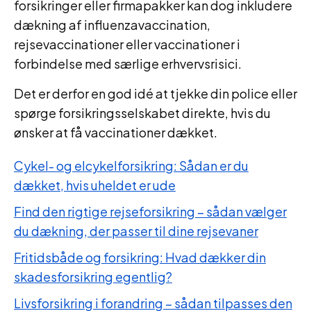
forsikringer eller firmapakker kan dog inkludere
dækning af influenzavaccination,
rejsevaccinationer eller vaccinationer i
forbindelse med særlige erhvervsrisici.
Det er derfor en god idé at tjekke din police eller
spørge forsikringsselskabet direkte, hvis du
ønsker at få vaccinationer dækket.
Cykel- og elcykelforsikring: Sådan er du
dækket, hvis uheldet er ude
Find den rigtige rejseforsikring – sådan vælger
du dækning, der passer til dine rejsevaner
Fritidsbåde og forsikring: Hvad dækker din
skadesforsikring egentlig?
Livsforsikring i forandring – sådan tilpasses den