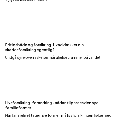
Fritidsbåde og forsikring: Hvad dækker din
skadesforsikring egentlig?
Undgå dyre overraskelser, når uheldet rammer på vandet
Livsforsikring i forandring – sådan tilpasses den nye
familieformer
Når familielivet tager nye former, må livsforsikringen følge med