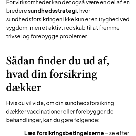
For virksomheder kan det også være en del af en
bredere
sundhedsstrategi
, hvor
sundhedsforsikringen ikke kun er en tryghed ved
sygdom, men et aktivt redskab til at fremme
trivsel og forebygge problemer.
Sådan finder du ud af,
hvad din forsikring
dækker
Hvis du vil vide, om din sundhedsforsikring
dækker vaccinationer eller forebyggende
behandlinger, kan du gøre følgende:
Læs forsikringsbetingelserne
– se efter