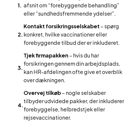
afsnit om “forebyggende behandling”
eller “sundhedsfremmende ydelser”.
Kontakt forsikringsselskabet
– spørg
konkret, hvilke vaccinationer eller
forebyggende tilbud der er inkluderet.
Tjek firmapakken
– hvis du har
forsikringen gennem din arbejdsplads,
kan HR-afdelingen ofte give et overblik
over dækningen.
Overvej tilkøb
– nogle selskaber
tilbyder udvidede pakker, der inkluderer
forebyggelse, helbredstjek eller
rejsevaccinationer.