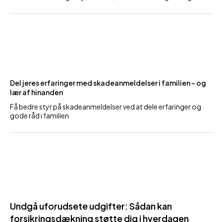
Del jeres erfaringer med skadeanmeldelser i familien – og
lær af hinanden
Få bedre styr på skadeanmeldelser ved at dele erfaringer og
gode råd i familien
Undgå uforudsete udgifter: Sådan kan
forsikringsdækning støtte dig i hverdagen