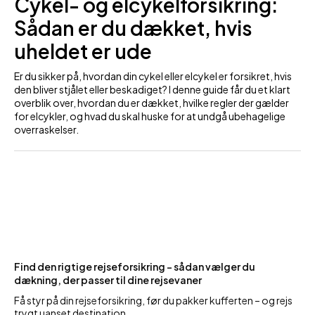
Cykel- og elcykelforsikring:
Sådan er du dækket, hvis
uheldet er ude
Er du sikker på, hvordan din cykel eller elcykel er forsikret, hvis
den bliver stjålet eller beskadiget? I denne guide får du et klart
overblik over, hvordan du er dækket, hvilke regler der gælder
for elcykler, og hvad du skal huske for at undgå ubehagelige
overraskelser.
Find den rigtige rejseforsikring – sådan vælger du
dækning, der passer til dine rejsevaner
Få styr på din rejseforsikring, før du pakker kufferten – og rejs
trygt uanset destination