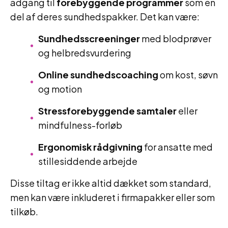
adgang til
forebyggende programmer
som en
del af deres sundhedspakker. Det kan være:
Sundhedsscreeninger
med blodprøver
og helbredsvurdering
Online sundhedscoaching
om kost, søvn
og motion
Stressforebyggende samtaler
eller
mindfulness-forløb
Ergonomisk rådgivning
for ansatte med
stillesiddende arbejde
Disse tiltag er ikke altid dækket som standard,
men kan være inkluderet i firmapakker eller som
tilkøb.