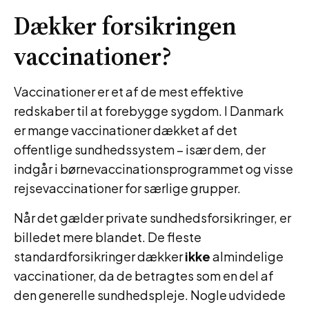
Dækker forsikringen
vaccinationer?
Vaccinationer er et af de mest effektive
redskaber til at forebygge sygdom. I Danmark
er mange vaccinationer dækket af det
offentlige sundhedssystem – især dem, der
indgår i børnevaccinationsprogrammet og visse
rejsevaccinationer for særlige grupper.
Når det gælder private sundhedsforsikringer, er
billedet mere blandet. De fleste
standardforsikringer dækker
ikke
almindelige
vaccinationer, da de betragtes som en del af
den generelle sundhedspleje. Nogle udvidede