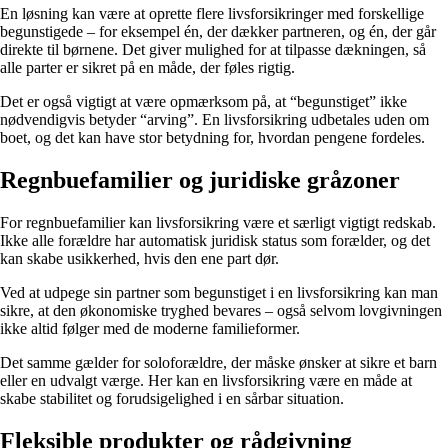
En løsning kan være at oprette flere livsforsikringer med forskellige
begunstigede – for eksempel én, der dækker partneren, og én, der går
direkte til børnene. Det giver mulighed for at tilpasse dækningen, så
alle parter er sikret på en måde, der føles rigtig.
Det er også vigtigt at være opmærksom på, at “begunstiget” ikke
nødvendigvis betyder “arving”. En livsforsikring udbetales uden om
boet, og det kan have stor betydning for, hvordan pengene fordeles.
Regnbuefamilier og juridiske gråzoner
For regnbuefamilier kan livsforsikring være et særligt vigtigt redskab.
Ikke alle forældre har automatisk juridisk status som forælder, og det
kan skabe usikkerhed, hvis den ene part dør.
Ved at udpege sin partner som begunstiget i en livsforsikring kan man
sikre, at den økonomiske tryghed bevares – også selvom lovgivningen
ikke altid følger med de moderne familieformer.
Det samme gælder for soloforældre, der måske ønsker at sikre et barn
eller en udvalgt værge. Her kan en livsforsikring være en måde at
skabe stabilitet og forudsigelighed i en sårbar situation.
Fleksible produkter og rådgivning