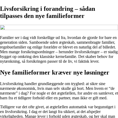
Livsforsikring i forandring – sådan
tilpasses den nye familieformer
Familier ser i dag vidt forskellige ud fra, hvordan de gjorde for bare en
generation siden. Samboende uden ægteskab, sammenbragte familier,
regnbuefamilier og enlige forældre er blevet en naturlig del af billedet.
Men mange forsikringsordninger – herunder livsforsikringer – er stadig
bygget op omkring den klassiske kernefamilie. Det skaber behov for
nytænkning, så forsikringen passer til de liv, vi faktisk lever.
Nye familieformer kræver nye løsninger
Livsforsikring handler grundlæggende om tryghed: at sikre sine
nærmeste økonomisk, hvis man selv skulle gå bort. Men hvem er “de
nærmeste” i dag? For nogle er det ægtefællen, for andre en samlever, et
barn fra et tidligere forhold eller en partner, man ikke er gift med.
Tidligere var det ofte givet, at ægtefællen automatisk var begunstiget i
en livsforsikring. I dag er det langt fra sikkert, at det afspejler
virkeligheden. Mange lever i forhold uden ægteskab, og her skal man