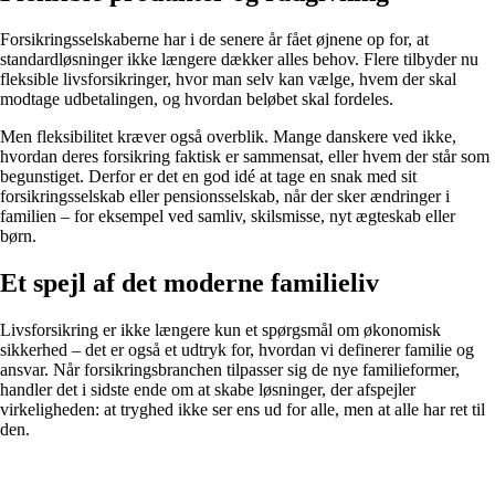
Forsikringsselskaberne har i de senere år fået øjnene op for, at
standardløsninger ikke længere dækker alles behov. Flere tilbyder nu
fleksible livsforsikringer, hvor man selv kan vælge, hvem der skal
modtage udbetalingen, og hvordan beløbet skal fordeles.
Men fleksibilitet kræver også overblik. Mange danskere ved ikke,
hvordan deres forsikring faktisk er sammensat, eller hvem der står som
begunstiget. Derfor er det en god idé at tage en snak med sit
forsikringsselskab eller pensionsselskab, når der sker ændringer i
familien – for eksempel ved samliv, skilsmisse, nyt ægteskab eller
børn.
Et spejl af det moderne familieliv
Livsforsikring er ikke længere kun et spørgsmål om økonomisk
sikkerhed – det er også et udtryk for, hvordan vi definerer familie og
ansvar. Når forsikringsbranchen tilpasser sig de nye familieformer,
handler det i sidste ende om at skabe løsninger, der afspejler
virkeligheden: at tryghed ikke ser ens ud for alle, men at alle har ret til
den.