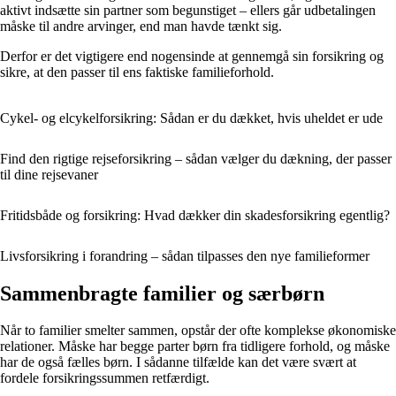
aktivt indsætte sin partner som begunstiget – ellers går udbetalingen
måske til andre arvinger, end man havde tænkt sig.
Derfor er det vigtigere end nogensinde at gennemgå sin forsikring og
sikre, at den passer til ens faktiske familieforhold.
Cykel- og elcykelforsikring: Sådan er du dækket, hvis uheldet er ude
Find den rigtige rejseforsikring – sådan vælger du dækning, der passer
til dine rejsevaner
Fritidsbåde og forsikring: Hvad dækker din skadesforsikring egentlig?
Livsforsikring i forandring – sådan tilpasses den nye familieformer
Sammenbragte familier og særbørn
Når to familier smelter sammen, opstår der ofte komplekse økonomiske
relationer. Måske har begge parter børn fra tidligere forhold, og måske
har de også fælles børn. I sådanne tilfælde kan det være svært at
fordele forsikringssummen retfærdigt.