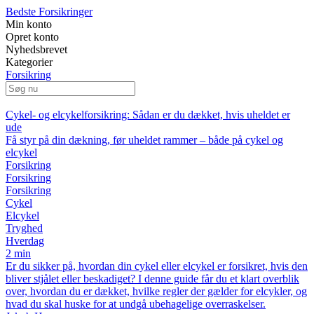
Bedste Forsikringer
Min konto
Opret konto
Nyhedsbrevet
Kategorier
Forsikring
Cykel- og elcykelforsikring: Sådan er du dækket, hvis uheldet er
ude
Få styr på din dækning, før uheldet rammer – både på cykel og
elcykel
Forsikring
Forsikring
Forsikring
Cykel
Elcykel
Tryghed
Hverdag
2 min
Er du sikker på, hvordan din cykel eller elcykel er forsikret, hvis den
bliver stjålet eller beskadiget? I denne guide får du et klart overblik
over, hvordan du er dækket, hvilke regler der gælder for elcykler, og
hvad du skal huske for at undgå ubehagelige overraskelser.