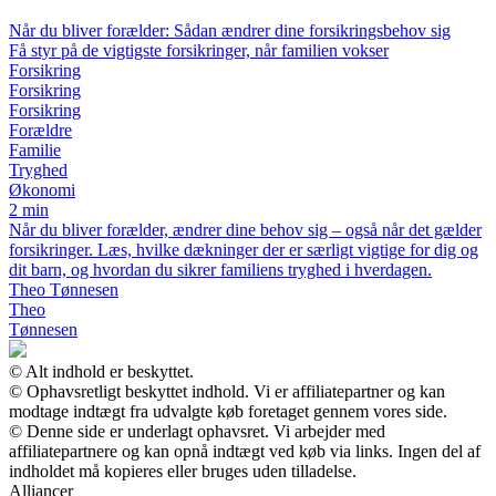
Når du bliver forælder: Sådan ændrer dine forsikringsbehov sig
Få styr på de vigtigste forsikringer, når familien vokser
Forsikring
Forsikring
Forsikring
Forældre
Familie
Tryghed
Økonomi
2 min
Når du bliver forælder, ændrer dine behov sig – også når det gælder
forsikringer. Læs, hvilke dækninger der er særligt vigtige for dig og
dit barn, og hvordan du sikrer familiens tryghed i hverdagen.
Theo Tønnesen
Theo
Tønnesen
© Alt indhold er beskyttet.
© Ophavsretligt beskyttet indhold. Vi er affiliatepartner og kan
modtage indtægt fra udvalgte køb foretaget gennem vores side.
© Denne side er underlagt ophavsret. Vi arbejder med
affiliatepartnere og kan opnå indtægt ved køb via links. Ingen del af
indholdet må kopieres eller bruges uden tilladelse.
Alliancer