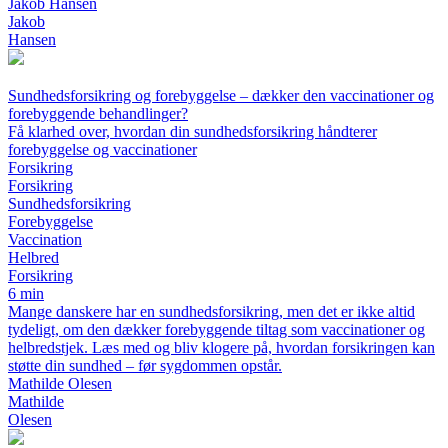
Jakob Hansen
Jakob
Hansen
Sundhedsforsikring og forebyggelse – dækker den vaccinationer og
forebyggende behandlinger?
Få klarhed over, hvordan din sundhedsforsikring håndterer
forebyggelse og vaccinationer
Forsikring
Forsikring
Sundhedsforsikring
Forebyggelse
Vaccination
Helbred
Forsikring
6 min
Mange danskere har en sundhedsforsikring, men det er ikke altid
tydeligt, om den dækker forebyggende tiltag som vaccinationer og
helbredstjek. Læs med og bliv klogere på, hvordan forsikringen kan
støtte din sundhed – før sygdommen opstår.
Mathilde Olesen
Mathilde
Olesen