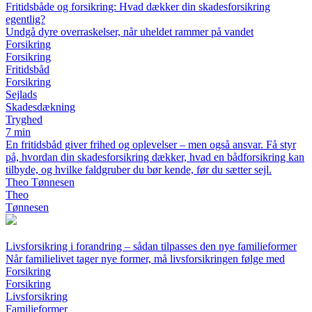
Fritidsbåde og forsikring: Hvad dækker din skadesforsikring
egentlig?
Undgå dyre overraskelser, når uheldet rammer på vandet
Forsikring
Forsikring
Fritidsbåd
Forsikring
Sejlads
Skadesdækning
Tryghed
7 min
En fritidsbåd giver frihed og oplevelser – men også ansvar. Få styr
på, hvordan din skadesforsikring dækker, hvad en bådforsikring kan
tilbyde, og hvilke faldgruber du bør kende, før du sætter sejl.
Theo Tønnesen
Theo
Tønnesen
Livsforsikring i forandring – sådan tilpasses den nye familieformer
Når familielivet tager nye former, må livsforsikringen følge med
Forsikring
Forsikring
Livsforsikring
Familieformer