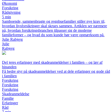
Økonomi
Forsikring
Rådgivning
5 min
Samboende, sammenbragte og regnbuefamilier stiller nye krav til,
hvordan livsforsikringer skal skrues sammen. Artiklen ser nærmere
på, hvordan forsikringsbranchen tilpasser sig de moderne
familieformer – og hvad du som kunde bør være opmærksom på.
Julie Rabjerg
Julie
Rabjerg
Del jeres erfaringer med skadeanmeldelser i familien – og lær af
hinanden
Få bedre styr på skadeanmeldelser ved at dele erfaringer og gode råd
i familien
Forsikring
Forsikring
Forsikring
Skadeanmeldelse
Familie
Erfaringer
Råd
7 min