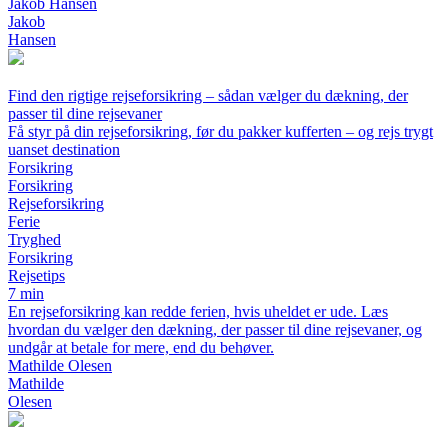
Jakob Hansen
Jakob
Hansen
Find den rigtige rejseforsikring – sådan vælger du dækning, der
passer til dine rejsevaner
Få styr på din rejseforsikring, før du pakker kufferten – og rejs trygt
uanset destination
Forsikring
Forsikring
Rejseforsikring
Ferie
Tryghed
Forsikring
Rejsetips
7 min
En rejseforsikring kan redde ferien, hvis uheldet er ude. Læs
hvordan du vælger den dækning, der passer til dine rejsevaner, og
undgår at betale for mere, end du behøver.
Mathilde Olesen
Mathilde
Olesen