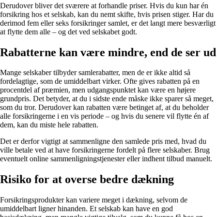
Derudover bliver det sværere at forhandle priser. Hvis du kun har én
forsikring hos et selskab, kan du nemt skifte, hvis prisen stiger. Har du
derimod fem eller seks forsikringer samlet, er det langt mere besværligt
at flytte dem alle – og det ved selskabet godt.
Rabatterne kan være mindre, end de ser ud
Mange selskaber tilbyder samlerabatter, men de er ikke altid så
fordelagtige, som de umiddelbart virker. Ofte gives rabatten på en
procentdel af præmien, men udgangspunktet kan være en højere
grundpris. Det betyder, at du i sidste ende måske ikke sparer så meget,
som du tror. Derudover kan rabatten være betinget af, at du beholder
alle forsikringerne i en vis periode – og hvis du senere vil flytte én af
dem, kan du miste hele rabatten.
Det er derfor vigtigt at sammenligne den samlede pris med, hvad du
ville betale ved at have forsikringerne fordelt på flere selskaber. Brug
eventuelt online sammenligningstjenester eller indhent tilbud manuelt.
Risiko for at overse bedre dækning
Forsikringsprodukter kan variere meget i dækning, selvom de
umiddelbart ligner hinanden. Et selskab kan have en god