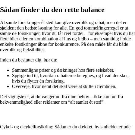
Sådan finder du den rette balance
At samle forsikringer ét sted kan give overblik og rabat, men det er
sjældent den bedste løsning for alle. En god tommelfingerregel er at
samle de forsikringer, hvor du får reel fordel – for eksempel hvis du har
flere biler eller en kombination af hus og indbo – men samtidig holde
enkelte forsikringer åbne for konkurrence. På den måde får du både
overblik og fleksibilitet.
Inden du beslutter dig, bør du:
Sammenligne priser og dækninger hos flere selskaber.
Spørge ind til, hvordan rabatterne beregnes, og hvad der sker,
hvis du flytter én forsikring.
Overveje, hvor nemt det skal være at skifte i fremtiden.
Det vigtigste er, at du vælger ud fra dine behov – ikke kun ud fra
bekvemmelighed eller reklamer om “alt samlet ét sted”.
Cykel- og elcykelforsikring: Sådan er du dækket, hvis uheldet er ude