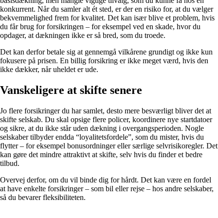
basisdækning, men mangle vigtige tilvalg, som du kunne få hos en
konkurrent. Når du samler alt ét sted, er der en risiko for, at du vælger
bekvemmelighed frem for kvalitet. Det kan især blive et problem, hvis
du får brug for forsikringen – for eksempel ved en skade, hvor du
opdager, at dækningen ikke er så bred, som du troede.
Det kan derfor betale sig at gennemgå vilkårene grundigt og ikke kun
fokusere på prisen. En billig forsikring er ikke meget værd, hvis den
ikke dækker, når uheldet er ude.
Vanskeligere at skifte senere
Jo flere forsikringer du har samlet, desto mere besværligt bliver det at
skifte selskab. Du skal opsige flere policer, koordinere nye startdatoer
og sikre, at du ikke står uden dækning i overgangsperioden. Nogle
selskaber tilbyder endda “loyalitetsfordele”, som du mister, hvis du
flytter – for eksempel bonusordninger eller særlige selvrisikoregler. Det
kan gøre det mindre attraktivt at skifte, selv hvis du finder et bedre
tilbud.
Overvej derfor, om du vil binde dig for hårdt. Det kan være en fordel
at have enkelte forsikringer – som bil eller rejse – hos andre selskaber,
så du bevarer fleksibiliteten.