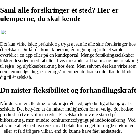
Saml alle forsikringer ét sted? Her er
ulemperne, du skal kende
Det kan virke både praktisk og trygt at samle alle sine forsikringer hos
ét selskab. Du får én kontaktperson, én regning og ofte et samlet
overblik i en app eller på en kundeportal. Mange forsikringsselskaber
lokker desuden med rabatter, hvis du samler alt fra bil- og husforsikring
til rejse- og ulykkesforsikring hos dem. Men selvom det kan virke som
den nemme løsning, er der også ulemper, du bør kende, før du binder
dig til ét selskab.
Du mister fleksibilitet og forhandlingskraft
Når du samler alle dine forsikringer ét sted, gør du dig afhængig af ét
selskab. Det betyder, at du mister muligheden for at vælge det bedste
produkt på tværs af markedet. Et selskab kan være stærkt på
bilforsikring, men mindre konkurrencedygtigt på indboforsikring. Ved
at samle alt ét sted risikerer du at betale for meget for nogle dækninger
– eller at få dårligere vilkår, end du kunne have fået andetsteds.