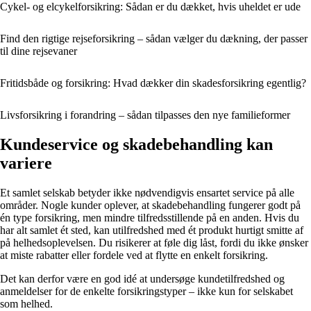
Cykel- og elcykelforsikring: Sådan er du dækket, hvis uheldet er ude
Find den rigtige rejseforsikring – sådan vælger du dækning, der passer
til dine rejsevaner
Fritidsbåde og forsikring: Hvad dækker din skadesforsikring egentlig?
Livsforsikring i forandring – sådan tilpasses den nye familieformer
Kundeservice og skadebehandling kan
variere
Et samlet selskab betyder ikke nødvendigvis ensartet service på alle
områder. Nogle kunder oplever, at skadebehandling fungerer godt på
én type forsikring, men mindre tilfredsstillende på en anden. Hvis du
har alt samlet ét sted, kan utilfredshed med ét produkt hurtigt smitte af
på helhedsoplevelsen. Du risikerer at føle dig låst, fordi du ikke ønsker
at miste rabatter eller fordele ved at flytte en enkelt forsikring.
Det kan derfor være en god idé at undersøge kundetilfredshed og
anmeldelser for de enkelte forsikringstyper – ikke kun for selskabet
som helhed.