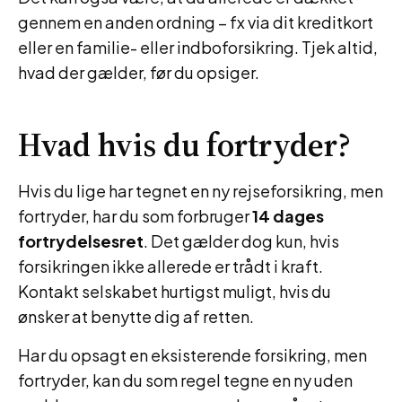
gennem en anden ordning – fx via dit kreditkort
eller en familie- eller indboforsikring. Tjek altid,
hvad der gælder, før du opsiger.
Hvad hvis du fortryder?
Hvis du lige har tegnet en ny rejseforsikring, men
fortryder, har du som forbruger
14 dages
fortrydelsesret
. Det gælder dog kun, hvis
forsikringen ikke allerede er trådt i kraft.
Kontakt selskabet hurtigst muligt, hvis du
ønsker at benytte dig af retten.
Har du opsagt en eksisterende forsikring, men
fortryder, kan du som regel tegne en ny uden