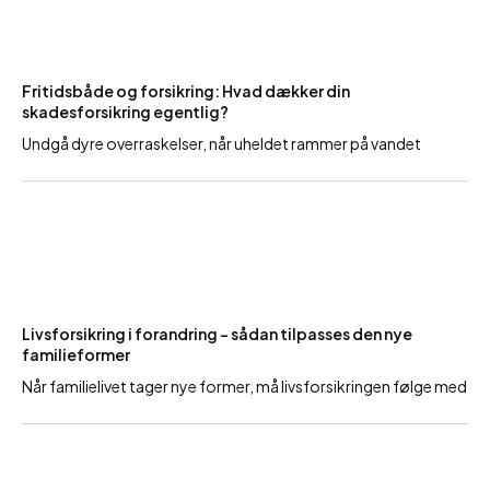
Fritidsbåde og forsikring: Hvad dækker din
skadesforsikring egentlig?
Undgå dyre overraskelser, når uheldet rammer på vandet
Livsforsikring i forandring – sådan tilpasses den nye
familieformer
Når familielivet tager nye former, må livsforsikringen følge med