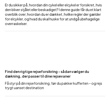
Er du sikker på, hvordan din cykel eller elcykel er forsikret, hvis
den bliver stjålet eller beskadiget? I denne guide får du et klart
overblik over, hvordan du er dækket, hvilke regler der gælder
for elcykler, og hvad du skal huske for at undgå ubehagelige
overraskelser.
Find den rigtige rejseforsikring – sådan vælger du
dækning, der passer til dine rejsevaner
Få styr på din rejseforsikring, før du pakker kufferten – og rejs
trygt uanset destination