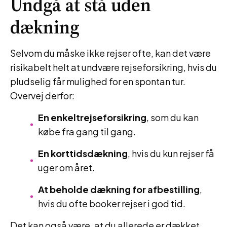
Undgå at stå uden
dækning
Selvom du måske ikke rejser ofte, kan det være
risikabelt helt at undvære rejseforsikring, hvis du
pludselig får mulighed for en spontan tur.
Overvej derfor:
En enkeltrejseforsikring
, som du kan
købe fra gang til gang.
En korttidsdækning
, hvis du kun rejser få
uger om året.
At beholde dækning for afbestilling
,
hvis du ofte booker rejser i god tid.
Det kan også være, at du allerede er dækket