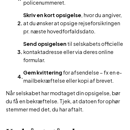
policenummeret.
Skriv en kort opsigelse
, hvor du angiver,
at du ønsker at opsige rejseforsikringen
pr. næste hovedforfaldsdato.
Send opsigelsen
til selskabets officielle
kontaktadresse eller via deres online
formular.
Gem kvittering
for afsendelse – fx en e-
mailbekræftelse eller kopi af brevet.
Når selskabet har modtaget din opsigelse, bør
du få en bekræftelse. Tjek, at datoen for ophør
stemmer med det, du har aftalt.