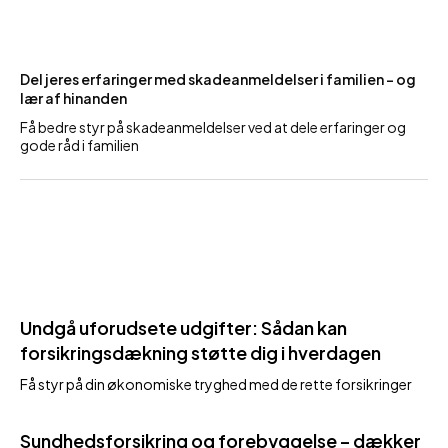
Del jeres erfaringer med skadeanmeldelser i familien – og
lær af hinanden
Få bedre styr på skadeanmeldelser ved at dele erfaringer og
gode råd i familien
Undgå uforudsete udgifter: Sådan kan
forsikringsdækning støtte dig i hverdagen
Få styr på din økonomiske tryghed med de rette forsikringer
Sundhedsforsikring og forebyggelse – dækker