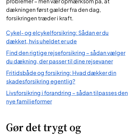
problemer – men vær opmærksom på, at
dækningen først gælder fra den dag,
forsikringen træder i kraft.
Cykel- og elcykelforsikring: Sådan er du
dækket, hvis uheldet er ude
Find den rigtige rejseforsikring – sådan vælger
du dækning, der passer til dine rejsevaner
Fritidsbåde og forsikring: Hvad dækker din
skadesforsikring egentlig?
Livsforsikring i forandring – sådan tilpasses den
nye familieformer
Gør det trygt og