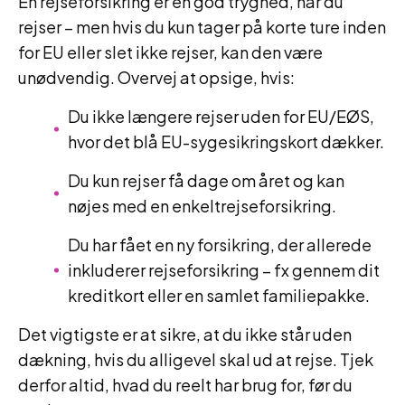
En rejseforsikring er en god tryghed, når du
rejser – men hvis du kun tager på korte ture inden
for EU eller slet ikke rejser, kan den være
unødvendig. Overvej at opsige, hvis:
Du ikke længere rejser uden for EU/EØS,
hvor det blå EU-sygesikringskort dækker.
Du kun rejser få dage om året og kan
nøjes med en enkeltrejseforsikring.
Du har fået en ny forsikring, der allerede
inkluderer rejseforsikring – fx gennem dit
kreditkort eller en samlet familiepakke.
Det vigtigste er at sikre, at du ikke står uden
dækning, hvis du alligevel skal ud at rejse. Tjek
derfor altid, hvad du reelt har brug for, før du