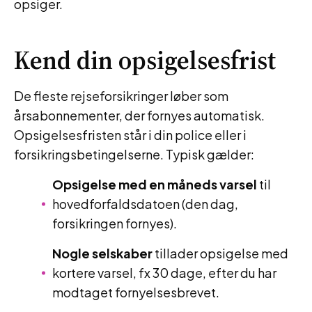
opsiger.
Kend din opsigelsesfrist
De fleste rejseforsikringer løber som
årsabonnementer, der fornyes automatisk.
Opsigelsesfristen står i din police eller i
forsikringsbetingelserne. Typisk gælder:
Opsigelse med en måneds varsel
til
hovedforfaldsdatoen (den dag,
forsikringen fornyes).
Nogle selskaber
tillader opsigelse med
kortere varsel, fx 30 dage, efter du har
modtaget fornyelsesbrevet.