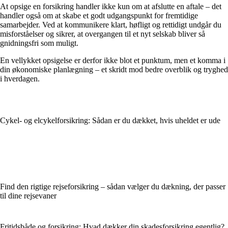
At opsige en forsikring handler ikke kun om at afslutte en aftale – det
handler også om at skabe et godt udgangspunkt for fremtidige
samarbejder. Ved at kommunikere klart, høfligt og rettidigt undgår du
misforståelser og sikrer, at overgangen til et nyt selskab bliver så
gnidningsfri som muligt.
En vellykket opsigelse er derfor ikke blot et punktum, men et komma i
din økonomiske planlægning – et skridt mod bedre overblik og tryghed
i hverdagen.
Cykel- og elcykelforsikring: Sådan er du dækket, hvis uheldet er ude
Find den rigtige rejseforsikring – sådan vælger du dækning, der passer
til dine rejsevaner
Fritidsbåde og forsikring: Hvad dækker din skadesforsikring egentlig?