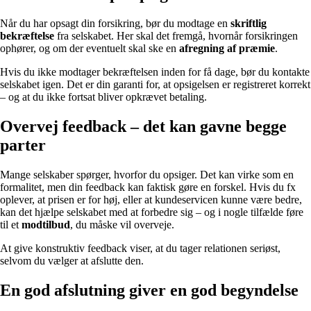
Når du har opsagt din forsikring, bør du modtage en
skriftlig
bekræftelse
fra selskabet. Her skal det fremgå, hvornår forsikringen
ophører, og om der eventuelt skal ske en
afregning af præmie
.
Hvis du ikke modtager bekræftelsen inden for få dage, bør du kontakte
selskabet igen. Det er din garanti for, at opsigelsen er registreret korrekt
– og at du ikke fortsat bliver opkrævet betaling.
Overvej feedback – det kan gavne begge
parter
Mange selskaber spørger, hvorfor du opsiger. Det kan virke som en
formalitet, men din feedback kan faktisk gøre en forskel. Hvis du fx
oplever, at prisen er for høj, eller at kundeservicen kunne være bedre,
kan det hjælpe selskabet med at forbedre sig – og i nogle tilfælde føre
til et
modtilbud
, du måske vil overveje.
At give konstruktiv feedback viser, at du tager relationen seriøst,
selvom du vælger at afslutte den.
En god afslutning giver en god begyndelse