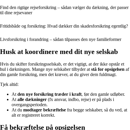
Find den rigtige rejseforsikring – sådan vælger du dækning, der passer
til dine rejsevaner
Fritidsbåde og forsikring: Hvad dækker din skadesforsikring egentlig?
Livsforsikring i forandring – sådan tilpasses den nye familieformer
Husk at koordinere med dit nye selskab
Hvis du skifter forsikringsselskab, er det vigtigt, at der ikke opstår et
hul i dækningen. Mange nye selskaber tilbyder at
stå for opsigelsen
af
din gamle forsikring, men det kræver, at du giver dem fuldmagt.
Tjek altid:
At
den nye forsikring træder i kraft
, før den gamle udløber.
At
alle dækninger
(fx ansvar, indbo, rejse) er på plads i
overgangsperioden.
At du
modtager bekræftelse
fra begge selskaber, så du ved, at
alt er registreret korrekt.
Få bekræftelse på opsigelsen