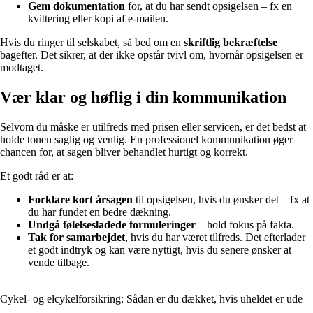
Gem dokumentation
for, at du har sendt opsigelsen – fx en
kvittering eller kopi af e-mailen.
Hvis du ringer til selskabet, så bed om en
skriftlig bekræftelse
bagefter. Det sikrer, at der ikke opstår tvivl om, hvornår opsigelsen er
modtaget.
Vær klar og høflig i din kommunikation
Selvom du måske er utilfreds med prisen eller servicen, er det bedst at
holde tonen saglig og venlig. En professionel kommunikation øger
chancen for, at sagen bliver behandlet hurtigt og korrekt.
Et godt råd er at:
Forklare kort årsagen
til opsigelsen, hvis du ønsker det – fx at
du har fundet en bedre dækning.
Undgå følelsesladede formuleringer
– hold fokus på fakta.
Tak for samarbejdet
, hvis du har været tilfreds. Det efterlader
et godt indtryk og kan være nyttigt, hvis du senere ønsker at
vende tilbage.
Cykel- og elcykelforsikring: Sådan er du dækket, hvis uheldet er ude