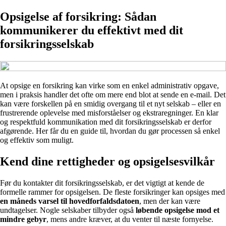
Opsigelse af forsikring: Sådan
kommunikerer du effektivt med dit
forsikringsselskab
At opsige en forsikring kan virke som en enkel administrativ opgave,
men i praksis handler det ofte om mere end blot at sende en e-mail. Det
kan være forskellen på en smidig overgang til et nyt selskab – eller en
frustrerende oplevelse med misforståelser og ekstraregninger. En klar
og respektfuld kommunikation med dit forsikringsselskab er derfor
afgørende. Her får du en guide til, hvordan du gør processen så enkel
og effektiv som muligt.
Kend dine rettigheder og opsigelsesvilkår
Før du kontakter dit forsikringsselskab, er det vigtigt at kende de
formelle rammer for opsigelsen. De fleste forsikringer kan opsiges med
en måneds varsel til hovedforfaldsdatoen
, men der kan være
undtagelser. Nogle selskaber tilbyder også
løbende opsigelse mod et
mindre gebyr
, mens andre kræver, at du venter til næste fornyelse.