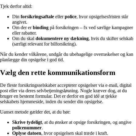
Tjek derfor altid:
Din
forsikringsaftale
eller
police
, hvor opsigelsesfristen står
angivet.
Om der er
binding
på forsikringen – fx ved særlige kampagner
eller rabatter.
Om du skal
dokumentere ny dækning
, hvis du skifter selskab
(særligt relevant for bilforsikring).
Når du kender vilkårene, undgår du ubehagelige overraskelser og kan
planlægge din opsigelse i god tid.
Vælg den rette kommunikationsform
De fleste forsikringsselskaber accepterer opsigelser via e-mail, digital
post eller via deres selvbetjeningsløsning. Nogle kræver dog, at du
bruger en bestemt formular. Det er derfor en god idé at tjekke
selskabets hjemmeside, inden du sender din opsigelse.
Uanset metode gælder det, at du bør:
Skrive tydeligt
, at du ønsker at opsige forsikringen, og angive
policenummer
.
Oplyse datoen
, hvor opsigelsen skal træde i kraft.